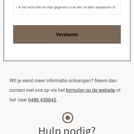
– ik het recht heb om mijn gegevens in te zien, te laten aanpassen of
te laten verwijderen
Lees hier ons privacybeleid: https://point-o.nl/privacy/privacy.pdf
Wil je eerst meer informatie ontvangen? Neem dan
contact met ons op via het
formulier op de website
of
bel naar
0486 436642
.
Hulp nodig?