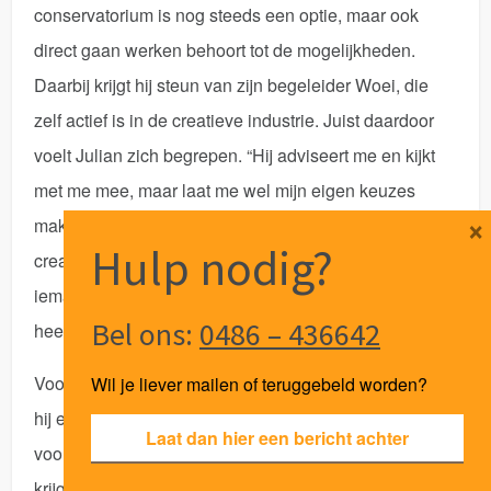
conservatorium is nog steeds een optie, maar ook
direct gaan werken behoort tot de mogelijkheden.
Daarbij krijgt hij steun van zijn begeleider Woei, die
zelf actief is in de creatieve industrie. Juist daardoor
voelt Julian zich begrepen. “Hij adviseert me en kijkt
met me mee, maar laat me wel mijn eigen keuzes
×
maken. Dat helpt enorm. Hij weet hoe het is om in die
Hulp nodig?
creatieve wereld te zitten. Daardoor voelt het alsof
iemand echt begrijpt waar ik vandaan kom en waar ik
Bel ons:
0486 – 436642
heen wil.”
Voor Julian is een belangrijk onderdeel van herstel dat
Wil je liever mailen of teruggebeld worden?
hij eindelijk vooruit mag kijken. Waar eerdere trajecten
Laat dan hier een bericht achter
vooral gericht waren op clean blijven in het moment,
krijgt hij bij Point O de ruimte om bezig te zijn met zijn