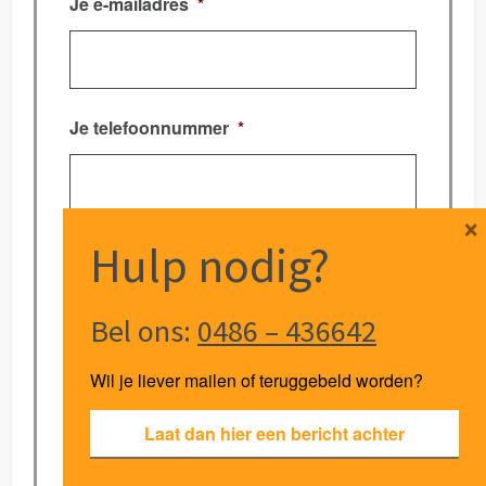
Je e-mailadres
*
Je telefoonnummer
*
×
Hulp nodig?
Waar ligt je hulpvraag?
*
Bel ons:
0486 – 436642
Aanvullende informatie
Wil je liever mailen of teruggebeld worden?
Laat dan hier een bericht achter