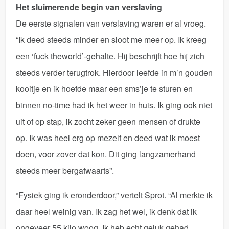
Het sluimerende begin van verslaving
De eerste signalen van verslaving waren er al vroeg.
“Ik deed steeds minder en sloot me meer op. Ik kreeg
een ‘fuck theworld’-gehalte. Hij beschrijft hoe hij zich
steeds verder terugtrok. Hierdoor leefde in m’n gouden
kooitje en ik hoefde maar een sms’je te sturen en
binnen no-time had ik het weer in huis. Ik ging ook niet
uit of op stap, ik zocht zeker geen mensen of drukte
op. Ik was heel erg op mezelf en deed wat ik moest
doen, voor zover dat kon. Dit ging langzamerhand
steeds meer bergafwaarts”.
“Fysiek ging ik eronderdoor,” vertelt Sprot. “Al merkte ik
daar heel weinig van. Ik zag het wel, ik denk dat ik
ongeveer 55 kilo woog. Ik heb echt geluk gehad.