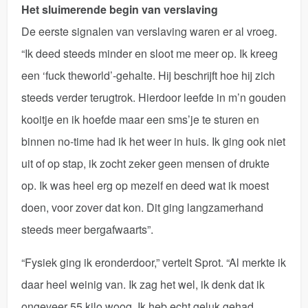
Het sluimerende begin van verslaving
De eerste signalen van verslaving waren er al vroeg.
“Ik deed steeds minder en sloot me meer op. Ik kreeg
een ‘fuck theworld’-gehalte. Hij beschrijft hoe hij zich
steeds verder terugtrok. Hierdoor leefde in m’n gouden
kooitje en ik hoefde maar een sms’je te sturen en
binnen no-time had ik het weer in huis. Ik ging ook niet
uit of op stap, ik zocht zeker geen mensen of drukte
op. Ik was heel erg op mezelf en deed wat ik moest
doen, voor zover dat kon. Dit ging langzamerhand
steeds meer bergafwaarts”.
“Fysiek ging ik eronderdoor,” vertelt Sprot. “Al merkte ik
daar heel weinig van. Ik zag het wel, ik denk dat ik
ongeveer 55 kilo woog. Ik heb echt geluk gehad.