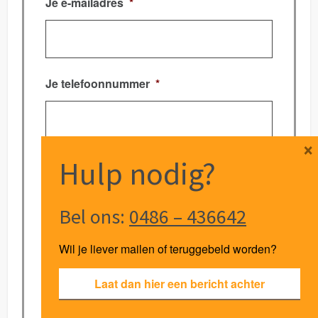
Je e-mailadres
*
Je telefoonnummer
*
×
Hulp nodig?
Waar ligt je hulpvraag?
*
Bel ons:
0486 – 436642
Aanvullende informatie
Wil je liever mailen of teruggebeld worden?
Laat dan hier een bericht achter