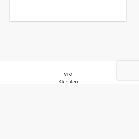
VIM
Klachten
Algemene voorwaarden
Privacy
Cookies
© Point O - 2026