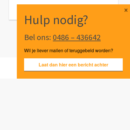
×
Hulp nodig?
Bel ons:
0486 – 436642
Wil je liever mailen of teruggebeld worden?
Laat dan hier een bericht achter
VIM
Klachten
Algemene voorwaarden
Privacy
Cookies
© Point O - 2026