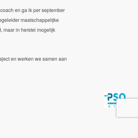
yle coach en ga ik per september
begeleider maatschappelijke
, maar in herstel mogelijk
 traject en werken we samen aan
VIM
Klachten
Algemene voorwaarden
Privacy
Cookies