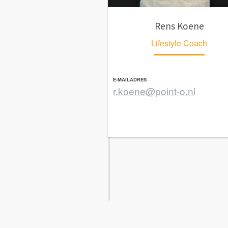
Rens Koene
Lifestyle Coach
E-MAILADRES
r.koene@point-o.nl
© Point O - 2026