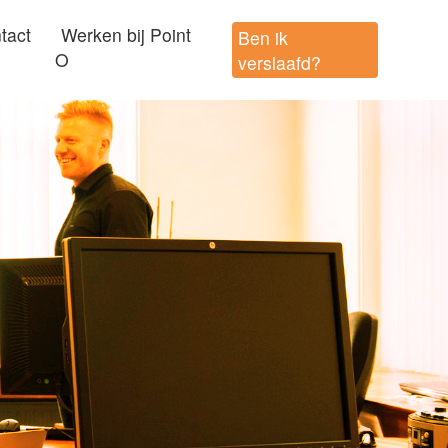
tact
Werken bij Point
Ben ik
O
verslaafd?