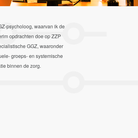
s GZ-psycholoog, waarvan ik de
nterim opdrachten doe op ZZP
ecialistische GGZ, waaronder
uele- groeps- en systemische
tie binnen de zorg.