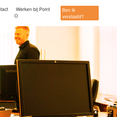
tact
Werken bij Point
Ben ik
O
verslaafd?